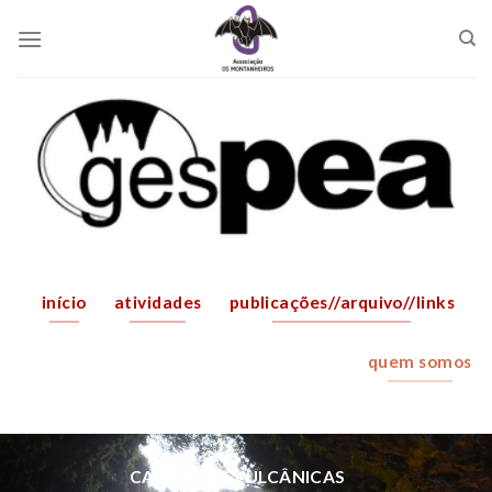
Skip
to
content
início
atividades
publicações//arquivo//links
quem somos
CAVIDADES VULCÂNICAS