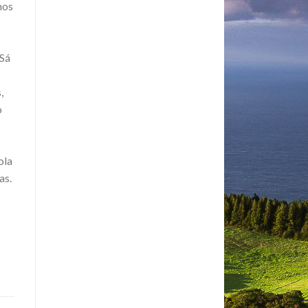
nos
 Sá
,
o
ola
as.