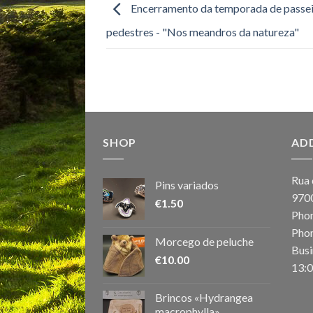
Encerramento da temporada de passe
pedestres - "Nos meandros da natureza"
SHOP
AD
Rua 
Pins variados
970
€
1.50
Phon
Phon
Morcego de peluche
Busi
€
10.00
13:0
Brincos «Hydrangea
macrophylla»