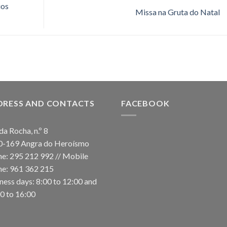
ios
Missa na Gruta do Natal
DRESS AND CONTACTS
FACEBOOK
da Rocha, n.º 8
0-169 Angra do Heroísmo
e: 295 212 992 // Mobile
e: 961 362 215
ness days: 8:00 to 12:00 and
0 to 16:00