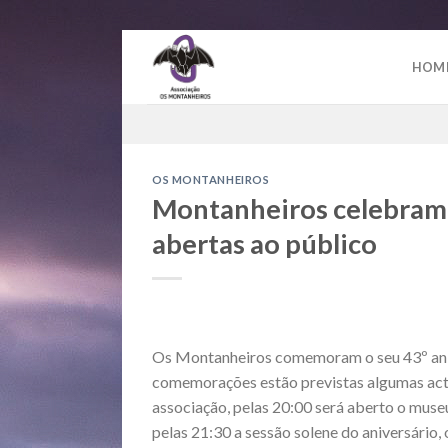
Skip
to
HOM
content
OS MONTANHEIROS
Montanheiros celebram 
abertas ao público
Os Montanheiros comemoram o seu 43º aniv
comemorações estão previstas algumas acti
associação, pelas 20:00 será aberto o muse
pelas 21:30 a sessão solene do aniversário