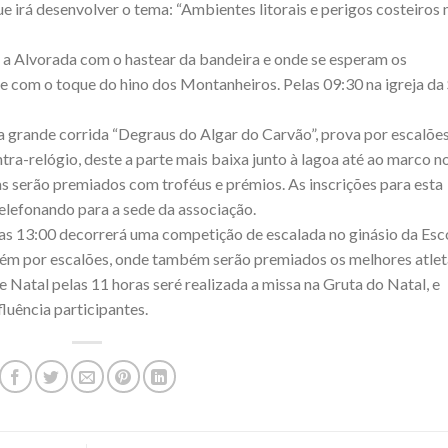
 irá desenvolver o tema: “Ambientes litorais e perigos costeiros 
 a Alvorada com o hastear da bandeira e onde se esperam os
 com o toque do hino dos Montanheiros. Pelas 09:30 na igreja da
 a grande corrida “Degraus do Algar do Carvão”, prova por escalões
ntra-relógio, deste a parte mais baixa junto à lagoa até ao marco n
s serão premiados com troféus e prémios. As inscrições para esta
elefonando para a sede da associação.
as 13:00 decorrerá uma competição de escalada no ginásio da Esc
ém por escalões, onde também serão premiados os melhores atlet
Natal pelas 11 horas seré realizada a missa na Gruta do Natal, e
luência participantes.