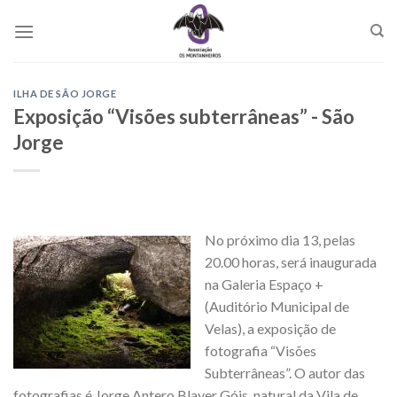
Skip
to
content
ILHA DE SÃO JORGE
Exposição “Visões subterrâneas” - São
Jorge
No próximo dia 13, pelas
20.00 horas, será inaugurada
na Galeria Espaço +
(Auditório Municipal de
Velas), a exposição de
fotografia “Visões
Subterrâneas”. O autor das
fotografias é Jorge Antero Blayer Góis, natural da Vila de