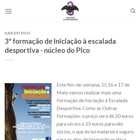
Skip
to
content
ILHA DO PICO
3ª formação de iniciação à escalada
desportiva - núcleo do Pico
Este fim-de-semana, 15,16 e 17 de
Maio vamos realizar mais uma
Formação de Iniciação à Escalada
Desportiva. Como as Outras
Formações, o preço será de 20 euros
para sócios e 25 euros para não
sócios, o que inclui material e seguro
para os dias de formação prática.