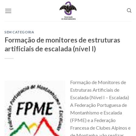
Skip
to
content
SEM CATEGORIA
Formação de monitores de estruturas
artificiais de escalada (nível I)
Formação de Monitores de
Estruturas Artificiais de
Escalada (Nível I – Escalada)
A Federação Portuguesa de
Montanhismo e Escalada
(FPME) e a Federação
Francesa de Clubes Alpinos e
de Montanha, vão realizar