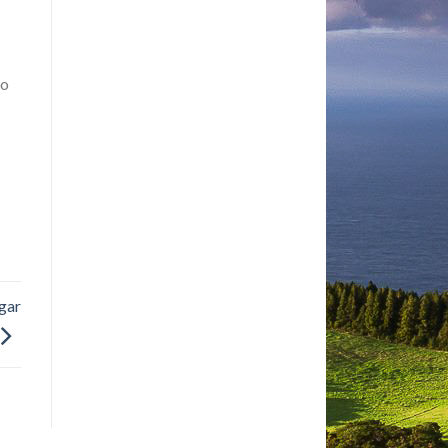
mo
lgar