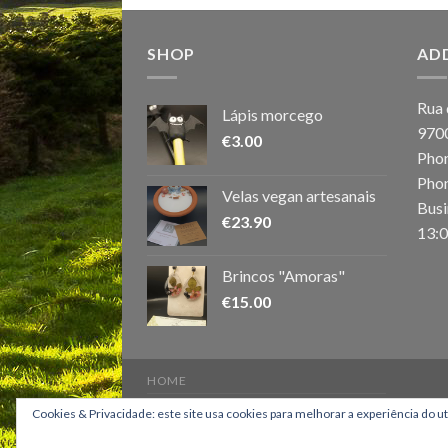
SHOP
AD
Rua 
Lápis morcego
970
€
3.00
Phon
Phon
Velas vegan artesanais
Busi
€
23.90
13:0
Brincos "Amoras"
€
15.00
HOME
Copyright 2026 ©
Os Montanheiros
Cookies & Privacidade: este site usa cookies para melhorar a experiência do u