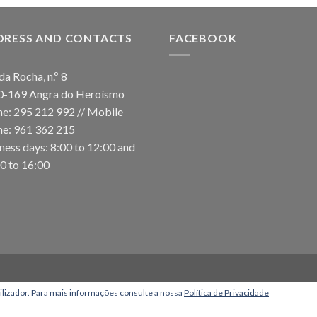
DRESS AND CONTACTS
FACEBOOK
da Rocha, n.º 8
0-169 Angra do Heroísmo
e: 295 212 992 // Mobile
e: 961 362 215
ness days: 8:00 to 12:00 and
0 to 16:00
tilizador. Para mais informações consulte a nossa
Política de Privacidade