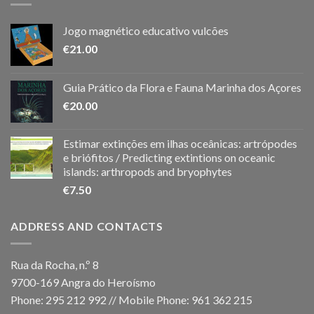
Jogo magnético educativo vulcões
€
21.00
Guia Prático da Flora e Fauna Marinha dos Açores
€
20.00
Estimar extinções em ilhas oceânicas: artrópodes
e briófitos / Predicting extintions on oceanic
islands: arthropods and bryophytes
€
7.50
ADDRESS AND CONTACTS
Rua da Rocha, n.º 8
9700-169 Angra do Heroísmo
Phone: 295 212 992 // Mobile Phone: 961 362 215