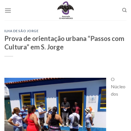
Skip
to
content
ILHA DE SÃO JORGE
Prova de orientação urbana “Passos com
Cultura” em S. Jorge
O
Núcleo
dos