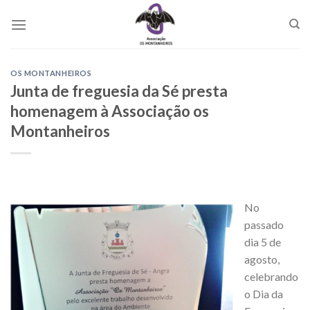
Skip
to
content
OS MONTANHEIROS
Junta de freguesia da Sé presta
homenagem à Associação os
Montanheiros
No
passado
dia 5 de
agosto,
celebrando
o Dia da