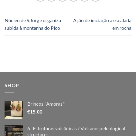
Núcleo de S.Jorge organiza
Ação de iniciação a escalada
subida à montanha do Pico
em rocha
SHOP
Brincos "Amoras"
€
15.00
6- Estruturas vulcânicas / Volcanospeleological
structures