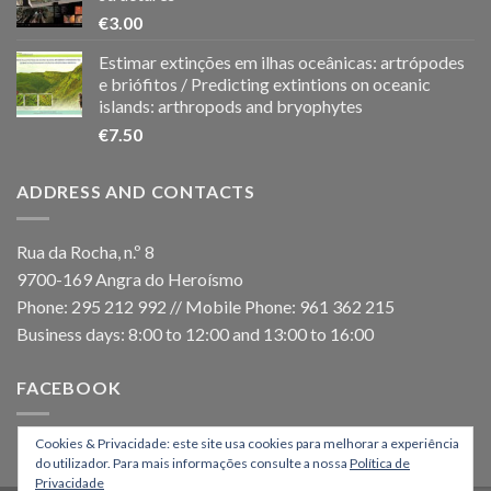
€
3.00
Estimar extinções em ilhas oceânicas: artrópodes
e briófitos / Predicting extintions on oceanic
islands: arthropods and bryophytes
€
7.50
ADDRESS AND CONTACTS
Rua da Rocha, n.º 8
9700-169 Angra do Heroísmo
Phone: 295 212 992 // Mobile Phone: 961 362 215
Business days: 8:00 to 12:00 and 13:00 to 16:00
FACEBOOK
Cookies & Privacidade: este site usa cookies para melhorar a experiência
do utilizador. Para mais informações consulte a nossa
Política de
Privacidade