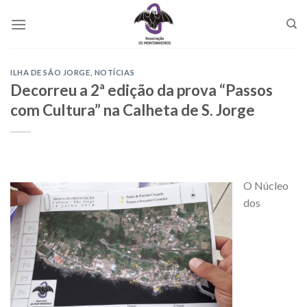
Skip
to
content
ILHA DE SÃO JORGE
,
NOTÍCIAS
Decorreu a 2ª edição da prova “Passos
com Cultura” na Calheta de S. Jorge
O Núcleo
dos