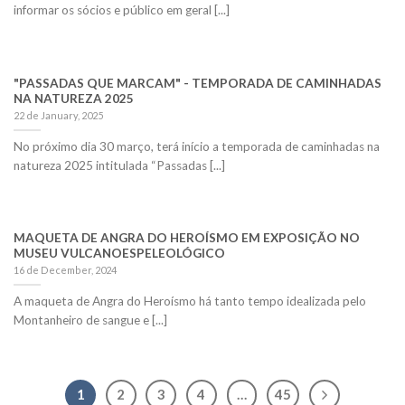
informar os sócios e público em geral [...]
"PASSADAS QUE MARCAM" - TEMPORADA DE CAMINHADAS
NA NATUREZA 2025
22 de January, 2025
No próximo dia 30 março, terá início a temporada de caminhadas na
natureza 2025 intitulada “Passadas [...]
MAQUETA DE ANGRA DO HEROÍSMO EM EXPOSIÇÃO NO
MUSEU VULCANOESPELEOLÓGICO
16 de December, 2024
A maqueta de Angra do Heroísmo há tanto tempo idealizada pelo
Montanheiro de sangue e [...]
1
2
3
4
…
45