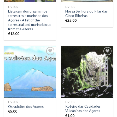
LIVROS
LIVROS
Listagem dos organismos
Nossa Senhora do Pilar das
terrestres e marinhos dos
Cinco Ribeiras
Açores / A list of the
€
25.00
terrestrial and marine biota
from the Azores
€
12.00
Add to
Add to
Wishlist
Wishlist
LIVROS
LIVROS
Roteiro das Cavidades
Os vulcões dos Açores
Vulcânicas dos Açores
€
5.00
€
1.00