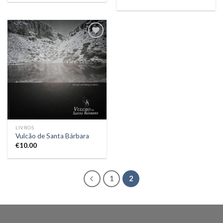
Add to
Wishlist
LIVROS
Vulcão de Santa Bárbara
€
10.00
1
2