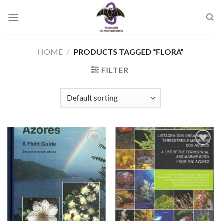
Skip
to
content
HOME
/
PRODUCTS TAGGED “FLORA”
FILTER
Add to
Add to
Wishlist
Wishlist