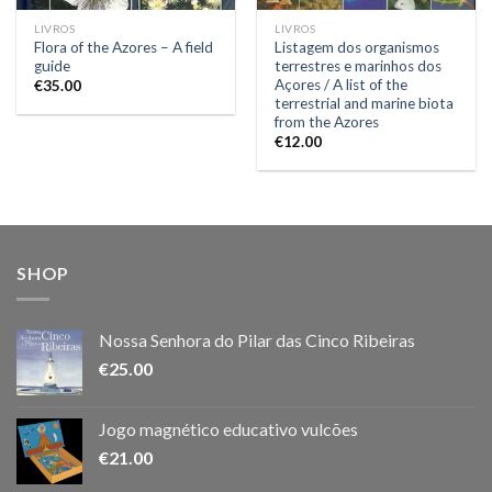
LIVROS
LIVROS
Flora of the Azores – A field
Listagem dos organismos
guide
terrestres e marinhos dos
Açores / A list of the
€
35.00
terrestrial and marine biota
from the Azores
€
12.00
SHOP
Nossa Senhora do Pilar das Cinco Ribeiras
€
25.00
Jogo magnético educativo vulcões
€
21.00