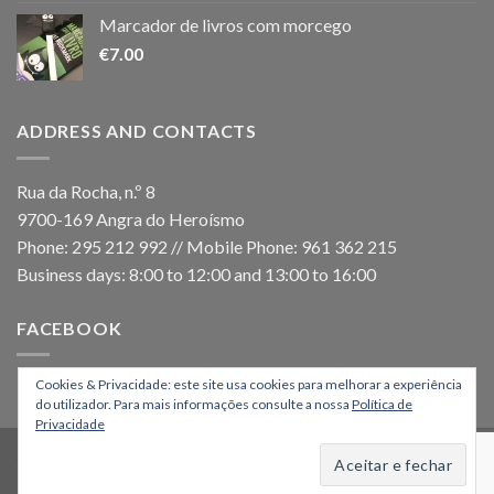
Marcador de livros com morcego
€
7.00
ADDRESS AND CONTACTS
Rua da Rocha, n.º 8
9700-169 Angra do Heroísmo
Phone: 295 212 992 // Mobile Phone: 961 362 215
Business days: 8:00 to 12:00 and 13:00 to 16:00
FACEBOOK
Cookies & Privacidade: este site usa cookies para melhorar a experiência
do utilizador. Para mais informações consulte a nossa
Política de
Privacidade
HOME
Copyright 2026 ©
Os Montanheiros