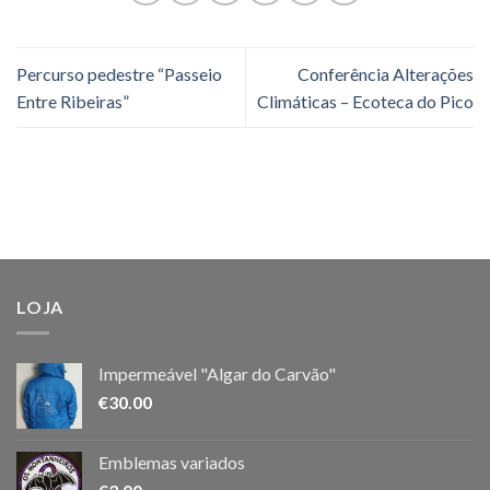
Percurso pedestre “Passeio
Conferência Alterações
Entre Ribeiras”
Climáticas – Ecoteca do Pico
LOJA
Impermeável "Algar do Carvão"
€
30.00
Emblemas variados