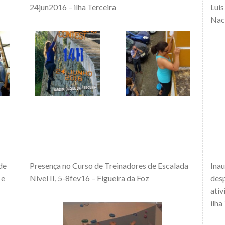
24jun2016 – ilha Terceira
Luis
Nac
de
Presença no Curso de Treinadores de Escalada
Ina
 e
Nível II, 5-8fev16 – Figueira da Foz
des
ativ
ilha