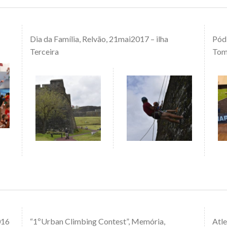
Dia da Família, Relvão, 21mai2017 – ilha
Pódi
Terceira
Tomá
016
“1ºUrban Climbing Contest”, Memória,
Atle