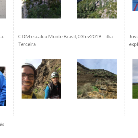
oco
CDM escalou Monte Brasil, 03fev2019 – ilha
Jov
Terceira
expl
ês