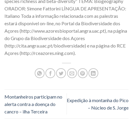
species richness and beta-diversity” TEMA: Biogeography
ORADOR: Simone Fattorini LÍNGUA DE APRESENTAÇĂO:
Italiano Toda a informaçăo relacionada com as palestras
estará disponível on-line, no Portal da Biodiversidade dos
Açores (http://www.azoresbioportal.angra.uac.pt), na página
do Grupo da Biodiversidade dos Açores
(http://cita.angra.uac.pt/biodiversidade) e na página do RCE
Açores (http://rceazores.ning.com).
Montanheiros participam no
Expedição à montanha do Pico
alerta contra a doença do
– Núcleo de S. Jorge
cancro – ilha Terceira