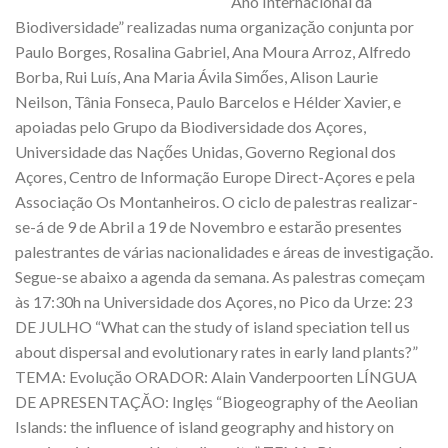
Ano Internacional da
Biodiversidade” realizadas numa organizaçăo conjunta por
Paulo Borges, Rosalina Gabriel, Ana Moura Arroz, Alfredo
Borba, Rui Luís, Ana Maria Ávila Simőes, Alison Laurie
Neilson, Tânia Fonseca, Paulo Barcelos e Hélder Xavier, e
apoiadas pelo Grupo da Biodiversidade dos Açores,
Universidade das Naçőes Unidas, Governo Regional dos
Açores, Centro de Informação Europe Direct-Açores e pela
Associação Os Montanheiros. O ciclo de palestras realizar-
se-á de 9 de Abril a 19 de Novembro e estarăo presentes
palestrantes de várias nacionalidades e áreas de investigaçăo.
Segue-se abaixo a agenda da semana. As palestras começam
às 17:30h na Universidade dos Açores, no Pico da Urze: 23
DE JULHO “What can the study of island speciation tell us
about dispersal and evolutionary rates in early land plants?”
TEMA: Evoluçăo ORADOR: Alain Vanderpoorten LÍNGUA
DE APRESENTAÇĂO: Inglęs “Biogeography of the Aeolian
Islands: the influence of island geography and history on