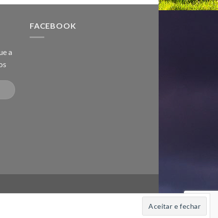
FACEBOOK
ue a
os