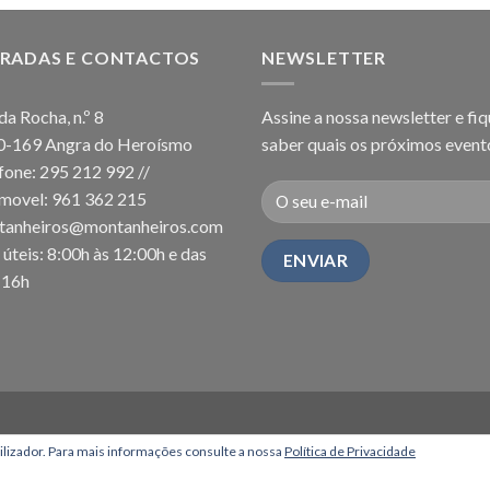
RADAS E CONTACTOS
NEWSLETTER
da Rocha, n.º 8
Assine a nossa newsletter e fiq
0-169 Angra do Heroísmo
saber quais os próximos event
fone: 295 212 992 //
movel: 961 362 215
tanheiros@montanheiros.com
 úteis: 8:00h às 12:00h e das
-16h
tilizador. Para mais informações consulte a nossa
Política de Privacidade