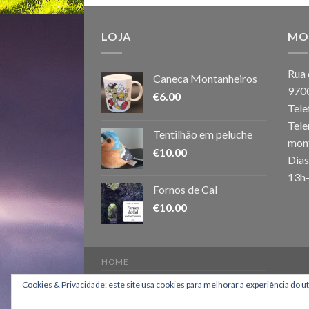
LOJA
MO
Rua 
Caneca Montanheiros
970
€
6.00
Tele
Tele
Tentilhão em peluche
mon
€
10.00
Dias
13h
Fornos de Cal
€
10.00
HOME
Copyright 2026 ©
Os Montanheiros
Cookies & Privacidade: este site usa cookies para melhorar a experiência do u