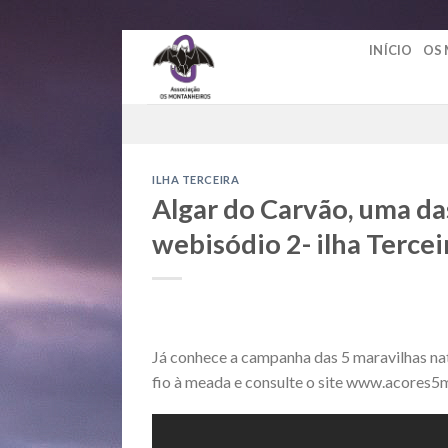
Skip
INÍCIO
OS
to
content
ILHA TERCEIRA
Algar do Carvão, uma da
webisódio 2- ilha Tercei
Já conhece a campanha das 5 maravilhas nat
fio à meada e consulte o site www.acores5m