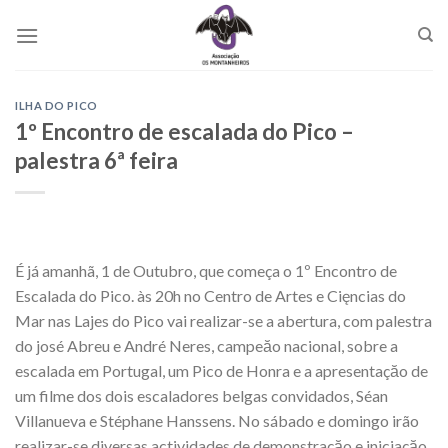
Skip
to
content
ILHA DO PICO
1º Encontro de escalada do Pico –
palestra 6ª feira
É já amanhã, 1 de Outubro, que começa o 1º Encontro de
Escalada do Pico. às 20h no Centro de Artes e Cięncias do
Mar nas Lajes do Pico vai realizar-se a abertura, com palestra
do josé Abreu e André Neres, campeăo nacional, sobre a
escalada em Portugal, um Pico de Honra e a apresentaçăo de
um filme dos dois escaladores belgas convidados, Séan
Villanueva e Stéphane Hanssens. No sábado e domingo irão
realizar-se diversas actividades de demonstraçăo e iniciaçăo