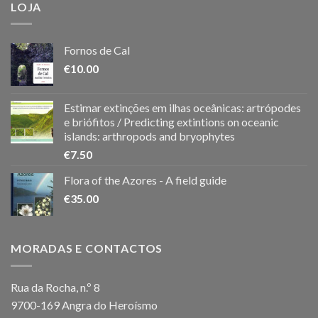
LOJA
Fornos de Cal
€
10.00
Estimar extinções em ilhas oceânicas: artrópodes
e briófitos / Predicting extintions on oceanic
islands: arthropods and bryophytes
€
7.50
Flora of the Azores - A field guide
€
35.00
MORADAS E CONTACTOS
Rua da Rocha, n.º 8
9700-169 Angra do Heroísmo