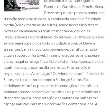
de encontro é: às 10h00 junto à
Bomba de Gasolina da Ribeira Seca.
Prevê-se que este passeio tenha uma
duraçăo média de 4 horas. A caminhada será de dificuldade
média (aproximadamente 8 Km), sendo necessário trazer
botas de caminhada ou ténis de montanha, devido às
irregularidades e dificuldades do terreno. Salienta-se que não
existe seguro, pelo que todo o cuidado é pouco! Devem
trazer também almoço tipo piquenique, cantil com muita
água e roupa confortável. Trazer protector solar, chapéu e
claro, máquina fotográfica. Năo existem inscriçőes, pelo que
é suficiente aparecer no dia e no local. Este passeio é
organizado pela Associaçăo “Os Montanheiros” – Núcleo de
S. Jorge e terá como cicerone o Sr. Jorge Santos. Esta
actividade estará dependente das condiçőes climatéricas.
Venham connosco promover a prática do pedestrianismo e
despertar para a interpretaçăo dos valores da paisagem e
espaço natural! Para mais informaçőes contactem-nos. A