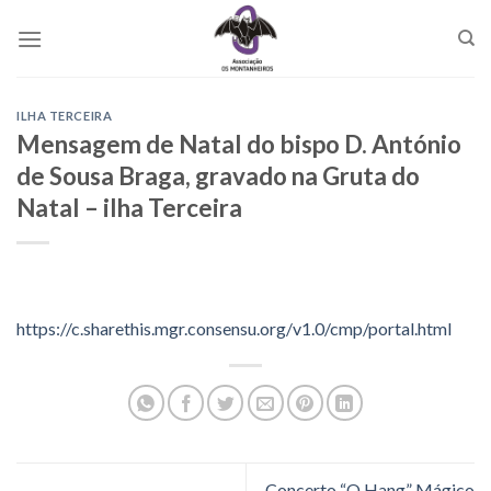
Skip
to
content
ILHA TERCEIRA
Mensagem de Natal do bispo D. António
de Sousa Braga, gravado na Gruta do
Natal – ilha Terceira
https://c.sharethis.mgr.consensu.org/v1.0/cmp/portal.html
Concerto “O Hang” Mágico