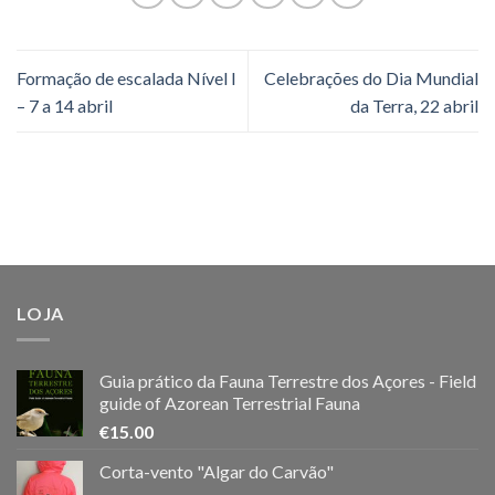
Formação de escalada Nível I
Celebrações do Dia Mundial
– 7 a 14 abril
da Terra, 22 abril
LOJA
Guia prático da Fauna Terrestre dos Açores - Field
guide of Azorean Terrestrial Fauna
€
15.00
Corta-vento "Algar do Carvão"