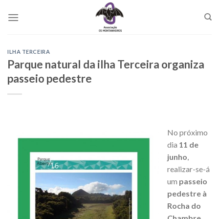
Skip
to
content
ILHA TERCEIRA
Parque natural da ilha Terceira organiza
passeio pedestre
No próximo
dia
11 de
junho
,
realizar-se-á
um
passeio
pedestre à
Rocha do
Chambre
,