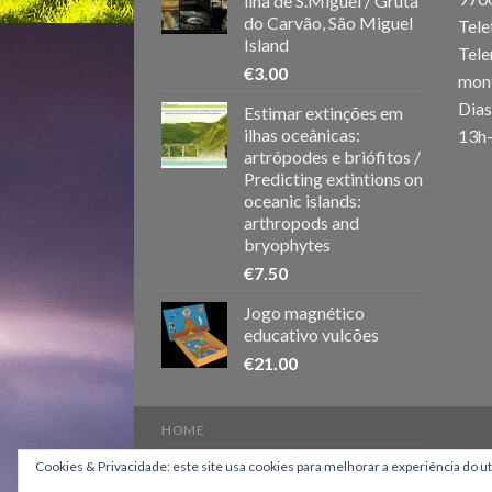
ilha de S.Miguel / Gruta
do Carvão, São Miguel
Tele
Island
Tele
€
3.00
mon
Dias
Estimar extinções em
ilhas oceânicas:
13h
artrópodes e briófitos /
Predicting extintions on
oceanic islands:
arthropods and
bryophytes
€
7.50
Jogo magnético
educativo vulcões
€
21.00
HOME
Copyright 2026 ©
Os Montanheiros
Cookies & Privacidade: este site usa cookies para melhorar a experiência do u