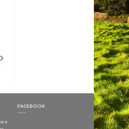
FACEBOOK
ue a
os