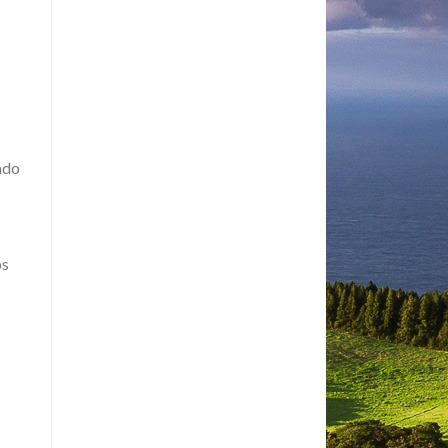
ado
os