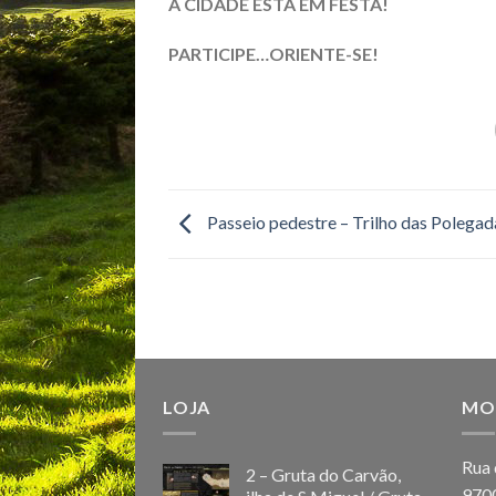
A CIDADE ESTÁ EM FESTA!
PARTICIPE…ORIENTE-SE!
Passeio pedestre – Trilho das Polegad
LOJA
MO
Rua 
2 – Gruta do Carvão,
970