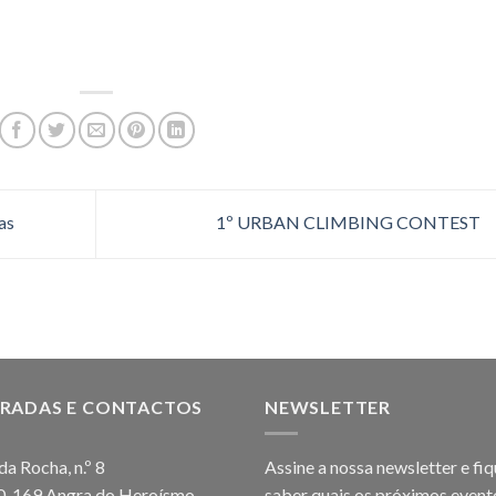
as
1º URBAN CLIMBING CONTEST
RADAS E CONTACTOS
NEWSLETTER
da Rocha, n.º 8
Assine a nossa newsletter e fiq
0-169 Angra do Heroísmo
saber quais os próximos event