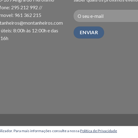
fone: 295 212 992 //
movel: 961 362 215
tanheiros@montanheiros.com
 úteis: 8:00h às 12:00h e das
-16h
tilizador. Para mais informações consulte a nossa
Política de Privacidade