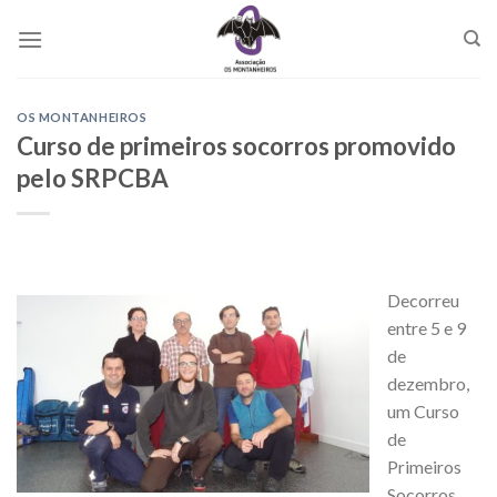
Skip
to
content
OS MONTANHEIROS
Curso de primeiros socorros promovido
pelo SRPCBA
Decorreu
entre 5 e 9
de
dezembro,
um Curso
de
Primeiros
Socorros