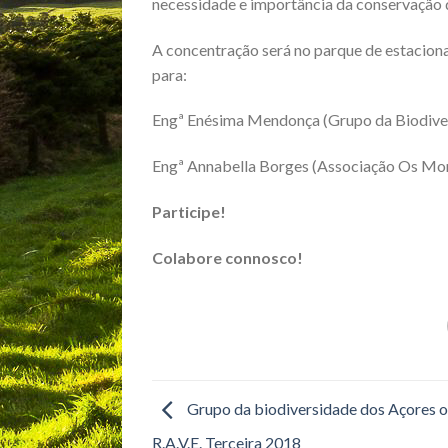
necessidade e importância da conservação d
A concentração será no parque de estaciona
para:
Engª Enésima Mendonça (Grupo da Biodiver
Engª Annabella Borges (Associação Os Mon
Participe!
Colabore connosco!
Grupo da biodiversidade dos Açores o
R.A.V.E. Terceira 2018