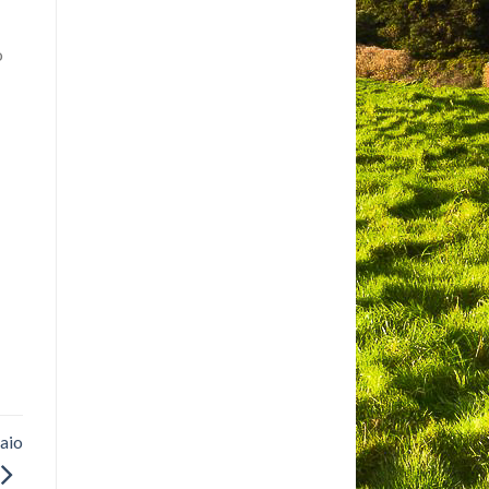
o
aio