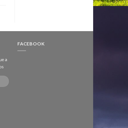
FACEBOOK
ue a
os