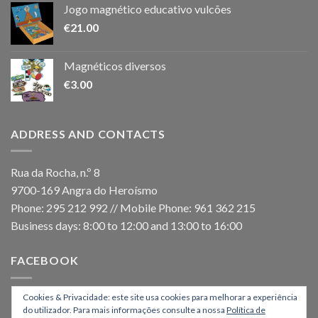
Jogo magnético educativo vulcões
€
21.00
Magnéticos diversos
€
3.00
ADDRESS AND CONTACTS
Rua da Rocha, n.º 8
9700-169 Angra do Heroísmo
Phone: 295 212 992 // Mobile Phone: 961 362 215
Business days: 8:00 to 12:00 and 13:00 to 16:00
FACEBOOK
Cookies & Privacidade: este site usa cookies para melhorar a experiência
do utilizador. Para mais informações consulte a nossa
Política de