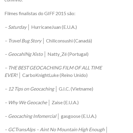
Filmes finalistas do GIFF 2015 são:
– Saturday
│ HurricaneJuan (E.U.A.)
– Travel Bug Story
│ Chiliconsushi (Canadá)
– GeocahINg Xisto
│ Natty_Zé (Portugal)
– THE BEST GEOCACHING FILM OF ALL TIME
EVER!
│ CarboKnightLuke (Reino Unido)
– 12 Tips on Geocaching
│ G.I.C. (Vietname)
– Why We Geocache
│ Zaise (E.U.A.)
– Geocaching Infomercial
│ gasgoose (E.U.A.)
– GCTransAlps – Aint No Mountain High Enough
│