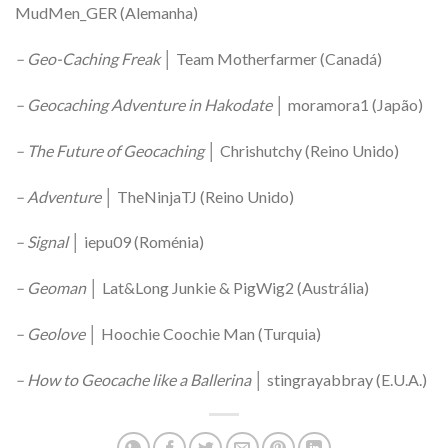
MudMen_GER (Alemanha)
– Geo-Caching Freak
│ Team Motherfarmer (Canadá)
– Geocaching Adventure in Hakodate
│ moramora1 (Japão)
– The Future of Geocaching
│ Chrishutchy (Reino Unido)
– Adventure
│ TheNinjaTJ (Reino Unido)
– Signal
│ iepu09 (Roménia)
– Geoman
│ Lat&Long Junkie & PigWig2 (Austrália)
– Geolove
│ Hoochie Coochie Man (Turquia)
– How to Geocache like a Ballerina
│ stingrayabbray (E.U.A.)