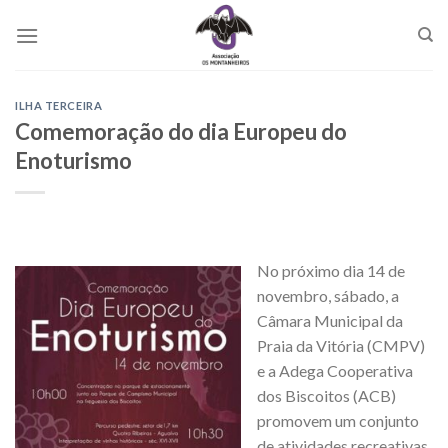
Skip
to
content
ILHA TERCEIRA
Comemoração do dia Europeu do
Enoturismo
No próximo dia 14 de
novembro, sábado, a
Câmara Municipal da
Praia da Vitória (CMPV)
e a Adega Cooperativa
dos Biscoitos (ACB)
promovem um conjunto
de atividades recreativas,