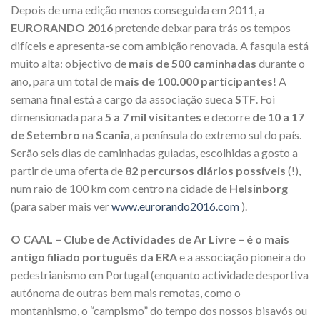
Depois de uma edição menos conseguida em 2011, a
EURORANDO 2016
pretende deixar para trás os tempos
difíceis e apresenta-se com ambição renovada. A fasquia está
muito alta: objectivo de
mais de 500 caminhadas
durante o
ano, para um total de
mais de 100.000 participantes
! A
semana final está a cargo da associação sueca
STF
. Foi
dimensionada para
5 a
7 mil visitantes
e decorre
de 10 a 17
de Setembro
na
Scania
, a península do extremo sul do país.
Serão seis dias de caminhadas guiadas, escolhidas a gosto a
partir de uma oferta de
82 percursos diários possíveis
(!),
num raio de 100 km com centro na cidade de
Helsinborg
(para saber mais ver
www.eurorando2016.com
).
O CAAL – Clube de Actividades de Ar Livre – é o mais
antigo filiado português da ERA
e a associação pioneira do
pedestrianismo em Portugal (enquanto actividade desportiva
autónoma de outras bem mais remotas, como o
montanhismo, o “campismo” do tempo dos nossos bisavós ou