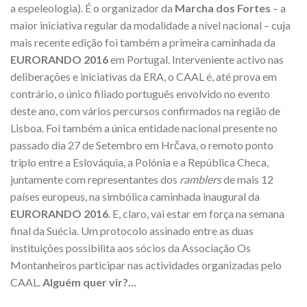
a espeleologia). É o organizador da
Marcha dos Fortes
– a
maior iniciativa regular da modalidade a nível nacional – cuja
mais recente edição foi também a primeira caminhada da
EURORANDO 2016
em Portugal. Interveniente activo nas
deliberações e iniciativas da ERA, o CAAL é, até prova em
contrário, o único filiado português envolvido no evento
deste ano, com vários percursos confirmados na região de
Lisboa. Foi também a única entidade nacional presente no
passado dia 27 de Setembro em Hrčava, o remoto ponto
triplo entre a Eslováquia, a Polónia e a República Checa,
juntamente com representantes dos
ramblers
de mais 12
países europeus, na simbólica caminhada inaugural da
EURORANDO 2016
. E, claro, vai estar em força na semana
final da Suécia. Um protocolo assinado entre as duas
instituições possibilita aos sócios da Associação Os
Montanheiros participar nas actividades organizadas pelo
CAAL.
Alguém quer vir?…