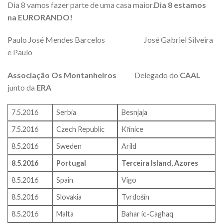
Dia 8 vamos fazer parte de uma casa maior.
Dia 8 estamos
na EURORANDO!
Paulo José Mendes Barcelos José Gabriel Silveira
e Paulo
Associação Os Montanheiros
Delegado do
CAAL
junto da
ERA
7.5.2016
Serbia
Besnjaja
7.5.2016
Czech Republic
Křinice
8.5.2016
Sweden
Arild
8.5.2016
Portugal
Terceira Island, Azores
8.5.2016
Spain
Vigo
8.5.2016
Slovakia
Tvrdošín
8.5.2016
Malta
Bahar ic-Caghaq