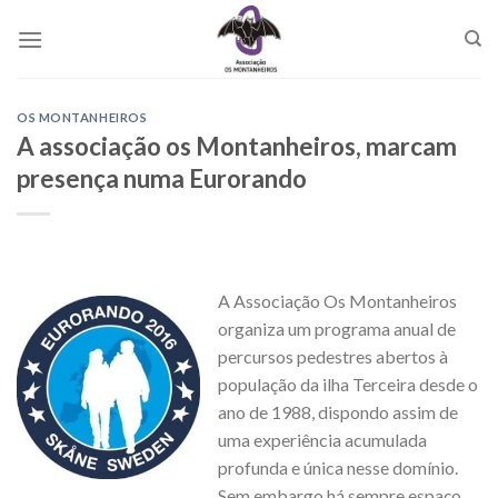
Skip
to
content
OS MONTANHEIROS
A associação os Montanheiros, marcam
presença numa Eurorando
A Associação Os Montanheiros
organiza um programa anual de
percursos pedestres abertos à
população da ilha Terceira desde o
ano de 1988, dispondo assim de
uma experiência acumulada
profunda e única nesse domínio.
Sem embargo há sempre espaço