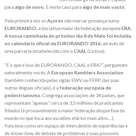
para
algo de novo.
E neste caso para
algo de mais vasto
.
Pela primeira vez os
Açores
vão marcar presença numa
EURORANDO,
a iniciativa maior da federação europeia
ERA
.
A nossa caminhada do próximo dia 8 de Maio foi incluída
no calendário oficial da EURORANDO 2016,
através de
uma parceria estabelecida com o
CAAL
(Lisboa).
“E o que é isso de EURORANDO, CAAL e ERA?”, perguntam
naturalmente vocês. A
European Ramblers Association
(também conhecida pelas siglas EWV ou FERP, das suas
outras línguas oficiais), é a
federação europeia
de
pedestrianismo
. Congrega associações de 34 países, que
representam “apenas” cerca de 3,5 milhões de praticantes
filiados (é provavelmente a maior federação desportiva do
mundo no que toca aos escalões etários mais altos…).
Funciona como um espaço de intercâmbio de experiências e
de
know-how
, de debate de problemas e suas possíveis