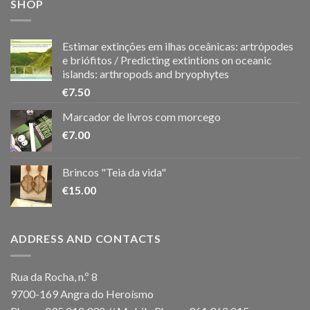
SHOP
Estimar extinções em ilhas oceânicas: artrópodes
e briófitos / Predicting extintions on oceanic
islands: arthropods and bryophytes
€
7.50
Marcador de livros com morcego
€
7.00
Brincos "Teia da vida"
€
15.00
ADDRESS AND CONTACTS
Rua da Rocha, n.º 8
9700-169 Angra do Heroísmo