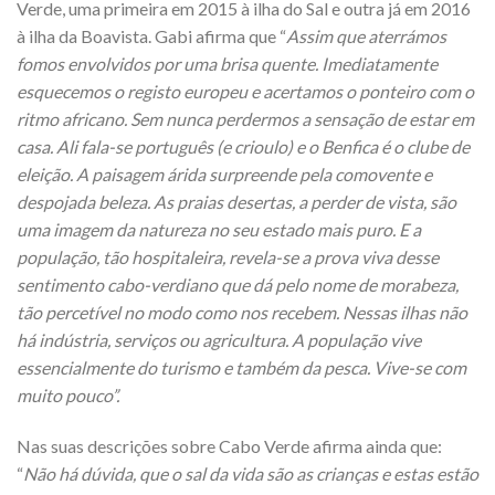
Verde, uma primeira em 2015 à ilha do Sal e outra já em 2016
à ilha da Boavista. Gabi afirma que “
Assim que aterrámos
fomos envolvidos por uma brisa quente. Imediatamente
esquecemos o registo europeu e acertamos o ponteiro com o
ritmo africano. Sem nunca perdermos a sensação de estar em
casa. Ali fala-se português (e crioulo) e o Benfica é o clube de
eleição. A paisagem árida surpreende pela comovente e
despojada beleza. As praias desertas, a perder de vista, são
uma imagem da natureza no seu estado mais puro. E a
população, tão hospitaleira, revela-se a prova viva desse
sentimento cabo-verdiano que dá pelo nome de morabeza,
tão percetível no modo como nos recebem. Nessas ilhas não
há indústria, serviços ou agricultura. A população vive
essencialmente do turismo e também da pesca. Vive-se com
muito pouco”.
Nas suas descrições sobre Cabo Verde afirma ainda que:
“
Não há dúvida, que o sal da vida são as crianças e estas estão