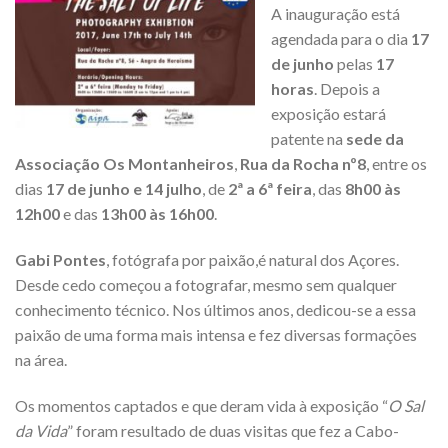
A inauguração está
agendada para o dia
17
de junho
pelas
17
horas
. Depois a
exposição estará
patente na
sede da
Associação Os Montanheiros
,
Rua da Rocha nº8
, entre os
dias
17 de junho e 14 julho
, de
2ª a 6ª feira
, das
8h00 às
12h00
e das
13h00 às 16h00
.
Gabi Pontes
, fotógrafa por paixão,é natural dos Açores.
Desde cedo começou a fotografar, mesmo sem qualquer
conhecimento técnico. Nos últimos anos, dedicou-se a essa
paixão de uma forma mais intensa e fez diversas formações
na área.
Os momentos captados e que deram vida à exposição “
O Sal
da Vida
” foram resultado de duas visitas que fez a Cabo-