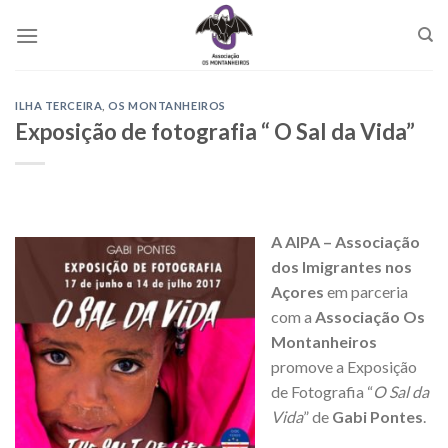
Skip
to
content
ILHA TERCEIRA
,
OS MONTANHEIROS
Exposição de fotografia “ O Sal da Vida”
A AIPA – Associação
dos Imigrantes nos
Açores
em parceria
com a
Associação Os
Montanheiros
promove a Exposição
de Fotografia “
O Sal da
Vida
” de
Gabi Pontes
.