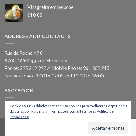
Vinagreira em peluche
€
10.00
ADDRESS AND CONTACTS
Rua da Rocha, n.º 8
9700-169 Angra do Heroísmo
Phone: 295 212 992 // Mobile Phone: 961 362 215
Business days: 8:00 to 12:00 and 13:00 to 16:00
FACEBOOK
Cookies & Privacidade: este site usa cookies para melhorar a experiência
do utilizador. Para mais informações consulte a nossa
Política de
Privacidade
HOME
Copyright 2026 ©
Os Montanheiros