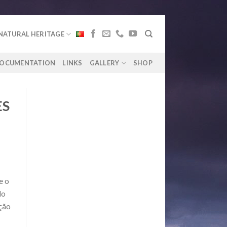
NATURAL HERITAGE
OCUMENTATION
LINKS
GALLERY
SHOP
ES
e o
do
ação