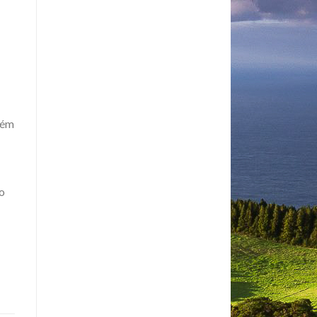
bém
o