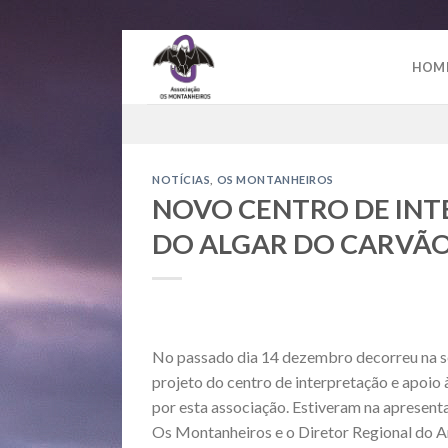
Skip
to
HOM
content
NOTÍCIAS
,
OS MONTANHEIROS
NOVO CENTRO DE INTE
DO ALGAR DO CARVÃ
No passado dia 14 dezembro decorreu na s
projeto do centro de interpretação e apoio
por esta associação. Estiveram na apresent
Os Montanheiros e o Diretor Regional do A