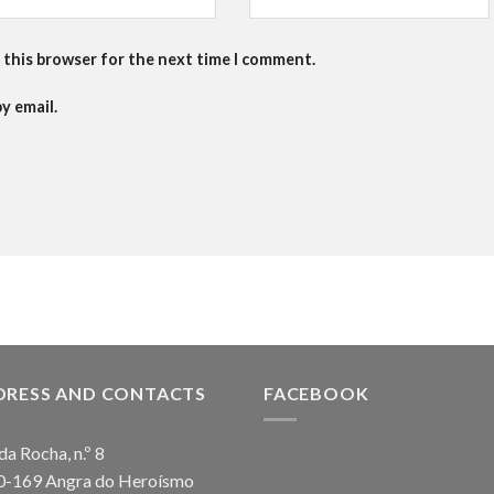
 this browser for the next time I comment.
y email.
DRESS AND CONTACTS
FACEBOOK
da Rocha, n.º 8
0-169 Angra do Heroísmo