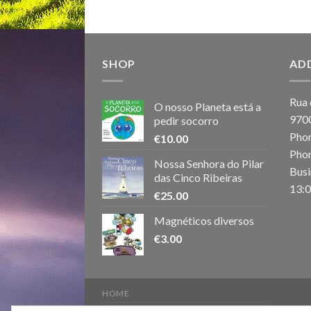
SHOP
AD
Rua 
O nosso Planeta está a
970
pedir socorro
Phon
€
10.00
Phon
Nossa Senhora do Pilar
Busi
das Cinco Ribeiras
13:0
€
25.00
Magnéticos diversos
€
3.00
HOME