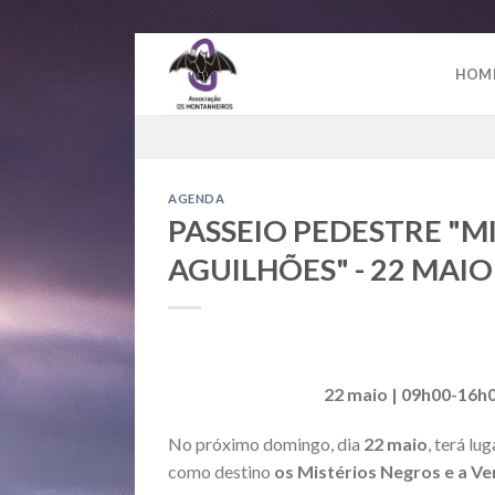
Skip
to
HOM
content
AGENDA
PASSEIO PEDESTRE "M
AGUILHÕES" - 22 MAIO
22 maio | 09h00-16h0
No próximo domingo, dia
22 maio
, terá l
como destino
os Mistérios Negros e a Ve