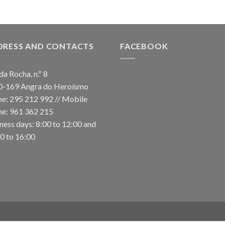
DRESS AND CONTACTS
FACEBOOK
da Rocha, n.º 8
0-169 Angra do Heroísmo
e: 295 212 992 // Mobile
e: 961 362 215
ness days: 8:00 to 12:00 and
0 to 16:00