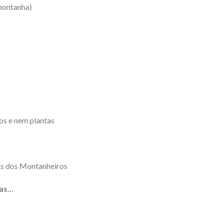
montanha)
os e nem plantas
as dos Montanheiros
mas…