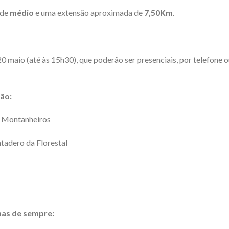
ade
médio
e uma extensão aproximada de
7,50Km
.
 20 maio (até às 15h30), que poderão ser presenciais, por telefone 
são:
s Montanheiros
tadero da Florestal
as de sempre: