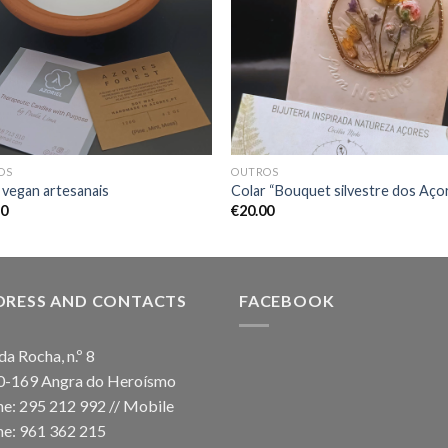
Wishlist
Wishl
OS
OUTROS
 vegan artesanais
Colar “Bouquet silvestre dos Aço
90
€
20.00
DRESS AND CONTACTS
FACEBOOK
da Rocha, n.º 8
0-169 Angra do Heroísmo
e: 295 212 992 // Mobile
e: 961 362 215