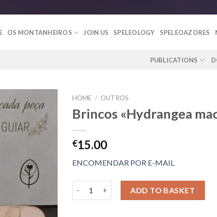
E
OS MONTANHEIROS
JOIN US
SPELEOLOGY
SPELEOAZORES
PUBLICATIONS
D
HOME
/
OUTROS
Brincos «Hydrangea mac
Add to
15.00
€
Wishlist
ENCOMENDAR POR E-MAIL
Brincos «Hydrangea macrophylla» quantity
ADD TO BASKET