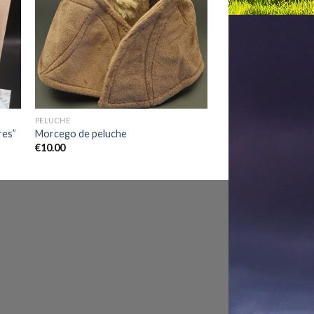
ist
Wishlist
PELUCHE
res”
Morcego de peluche
€
10.00