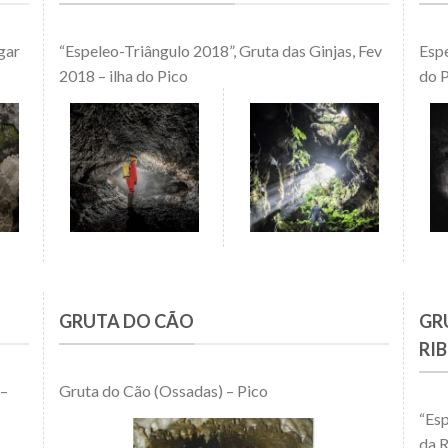
gar
“Espeleo-Triângulo 2018”, Gruta das Ginjas, Fev
Espe
2018 – ilha do Pico
do 
GRUTA DO CÃO
GR
RI
 –
Gruta do Cão (Ossadas) – Pico
“Esp
da R