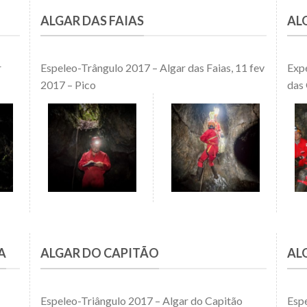
ALGAR DAS FAIAS
AL
r
Espeleo-Trângulo 2017 – Algar das Faias, 11 fev
Expe
2017 – Pico
das 
A
ALGAR DO CAPITÃO
AL
Espeleo-Triângulo 2017 – Algar do Capitão
Espe