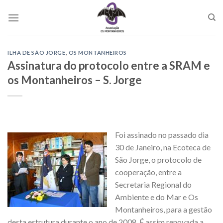
Skip
to
content
ILHA DE SÃO JORGE
,
OS MONTANHEIROS
Assinatura do protocolo entre a SRAM e
os Montanheiros – S. Jorge
Foi assinado no passado dia
30 de Janeiro, na Ecoteca de
São Jorge, o protocolo de
cooperação, entre a
Secretaria Regional do
Ambiente e do Mar e Os
Montanheiros, para a gestão
desta estrutura durante o ano de 2008. É assim renovada a