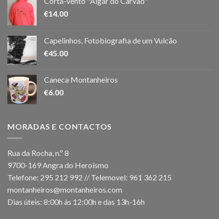
Corta-vento "Algar do Carvão"
€
14.00
Capelinhos, Fotobiografia de um Vulcão
€
45.00
Caneca Montanheiros
€
6.00
MORADAS E CONTACTOS
Rua da Rocha, n.º 8
9700-169 Angra do Heroísmo
Telefone: 295 212 992 // Telemovel: 961 362 215
montanheiros@montanheiros.com
Dias úteis: 8:00h às 12:00h e das 13h-16h