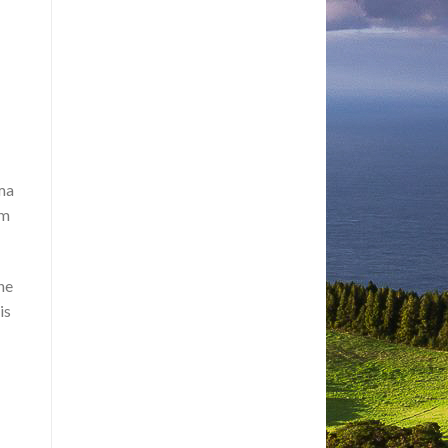
uma
im
ne
is