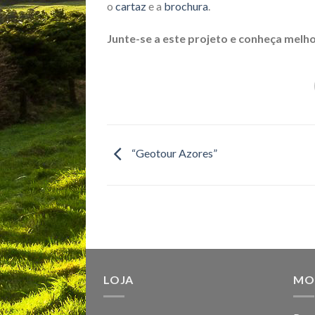
o
cartaz
e a
brochura
.
Junte-se a este projeto e conheça melh
“Geotour Azores”
LOJA
MO