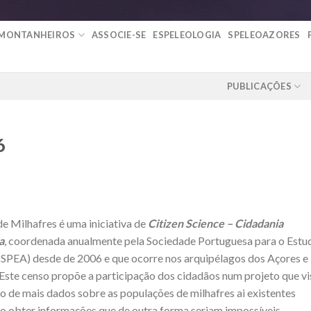
 MONTANHEIROS
ASSOCIE-SE
ESPELEOLOGIA
SPELEOAZORES
PUBLICAÇÕES
6
e Milhafres é uma iniciativa de
Citizen Science – Cidadania
a
, coordenada anualmente pela Sociedade Portuguesa para o Estu
(SPEA) desde de 2006 e que ocorre nos arquipélagos dos Açores e
Este censo propõe a participação dos cidadãos num projeto que vi
o de mais dados sobre as populações de milhafres ai existentes
o obter informações que de outra forma seriam impossíveis.