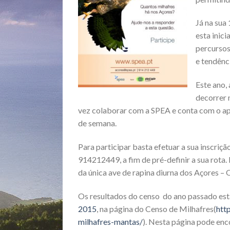
Já na sua
esta inic
percursos
e tendênc
Este ano, 
decorrer 
vez colaborar com a SPEA e conta com o ap
de semana.
Para participar basta efetuar a sua inscriçã
914212449, a fim de pré-definir a sua rota.
da única ave de rapina diurna dos Açores 
Os resultados do censo do ano passado est
2015
, na página do Censo de Milhafres(
htt
milhafres-mantas/
). Nesta página pode en