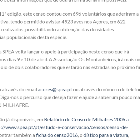
 11ª edição, este censo contou com 696 voluntários que aderiram a
iativa, tendo permitido avistar 4923 aves nos Açores, em 622
 realizados, possibilitando a obtenção das densidades
ias populacionais desta espécie.
a SPEA volta lançar o apelo à participação neste censo que irá
nos dias 9 e 10 de abril. A Associação Os Montanheiros, irá mais 
oio de dois colaboradores que estarão nas estradas no próximo f
o através do email
acores@spea.pt
ou através do número de telefo
 Diga-nos o percurso que deseja fazer e ajude a saber um pouco ma
– O MILHAFRE.
ão já disponíveis, em
Relatório do Censo de Milhafres 2006 a
p://www.spea.pt/pt/estudo-e-conservacao/censos/censo-de-
contrar também a
ficha do censo2016
, o
dístico para a viatura
,