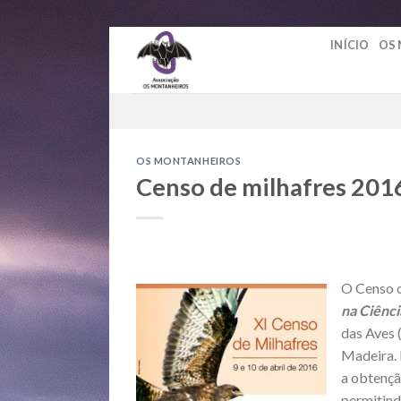
Skip
INÍCIO
OS
to
content
OS MONTANHEIROS
Censo de milhafres 201
O Censo d
na Ciênci
das Aves 
Madeira. 
a obtençã
permitind