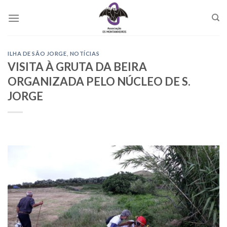
Skip
to
content
ILHA DE SÃO JORGE
,
NOTÍCIAS
VISITA À GRUTA DA BEIRA
ORGANIZADA PELO NÚCLEO DE S.
JORGE