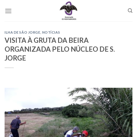
Skip
to
content
ILHA DE SÃO JORGE
,
NOTÍCIAS
VISITA À GRUTA DA BEIRA
ORGANIZADA PELO NÚCLEO DE S.
JORGE