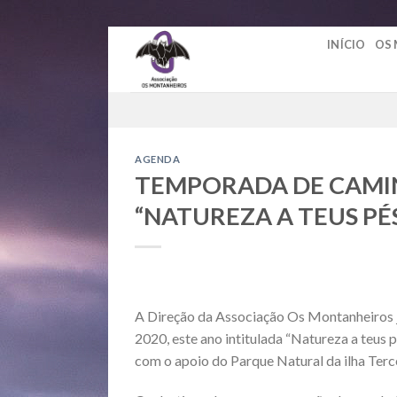
Skip
INÍCIO
OS
to
content
AGENDA
TEMPORADA DE CAMI
“NATUREZA A TEUS PÉ
A Direção da Associação Os Montanheiros j
2020, este ano intitulada “Natureza a teus
com o apoio do Parque Natural da ilha Terce