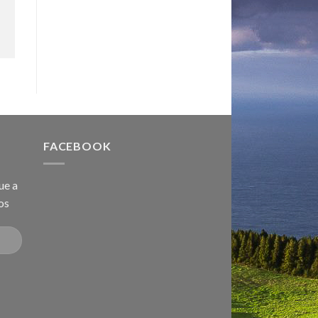
FACEBOOK
ue a
os