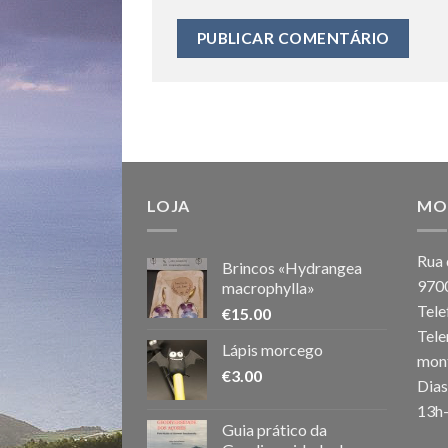
LOJA
MO
Rua 
Brincos «Hydrangea
970
macrophylla»
Tele
€
15.00
Tele
Lápis morcego
mon
€
3.00
Dias
13h
Guia prático da