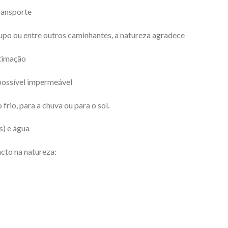
transporte
rupo ou entre outros caminhantes, a natureza agradece
stimação
possível impermeável
frio, para a chuva ou para o sol.
s) e água
cto na natureza: