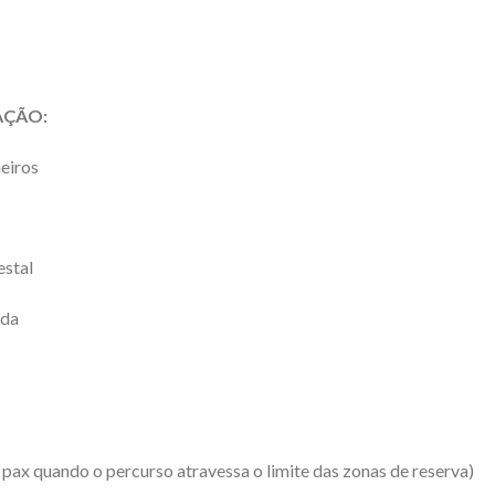
AÇÃO:
eiros
estal
ada
0 pax quando o percurso atravessa o limite das zonas de reserva)