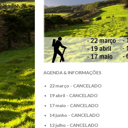
AGENDA & INFORMAÇÕES
22 março
–
CANCELADO
19 abril
–
CANCELADO
17 maio
–
CANCELADO
14 junho
–
CANCELADO
12 julho
–
CANCELADO