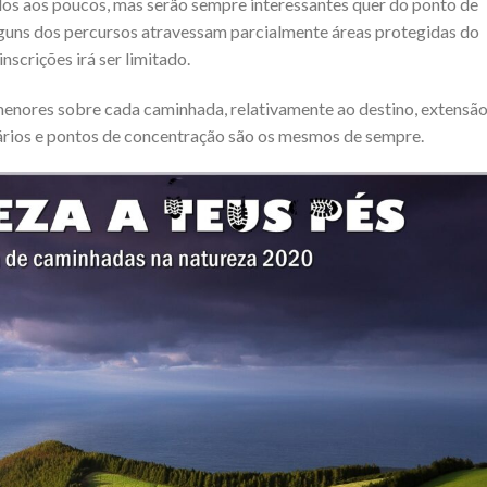
os aos poucos, mas serão sempre interessantes quer do ponto de
 Alguns dos percursos atravessam parcialmente áreas protegidas do
nscrições irá ser limitado.
menores sobre cada caminhada, relativamente ao destino, extensão
orários e pontos de concentração são os mesmos de sempre.