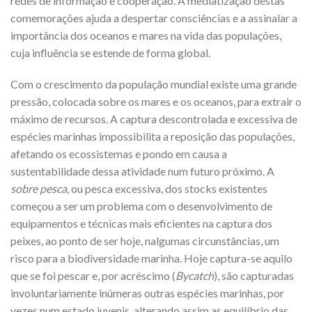
redes de informação e cooperação. A mediatização destas
comemorações ajuda a despertar consciências e a assinalar a
importância dos oceanos e mares na vida das populações,
cuja influência se estende de forma global.
Com o crescimento da população mundial existe uma grande
pressão, colocada sobre os mares e os oceanos, para extrair o
máximo de recursos. A captura descontrolada e excessiva de
espécies marinhas impossibilita a reposição das populações,
afetando os ecossistemas e pondo em causa a
sustentabilidade dessa atividade num futuro próximo. A
sobre pesca
, ou pesca excessiva, dos stocks existentes
começou a ser um problema com o desenvolvimento de
equipamentos e técnicas mais eficientes na captura dos
peixes, ao ponto de ser hoje, nalgumas circunstâncias, um
risco para a biodiversidade marinha. Hoje captura-se aquilo
que se foi pescar e, por acréscimo (
Bycatch
), são capturadas
involuntariamente inúmeras outras espécies marinhas, por
vezes num estado juvenis, alterando assim as equilíbrio das