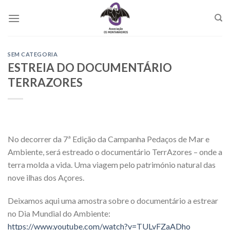
Skip
to
content
SEM CATEGORIA
ESTREIA DO DOCUMENTÁRIO
TERRAZORES
No decorrer da 7ª Edição da Campanha Pedaços de Mar e
Ambiente, será estreado o documentário TerrAzores – onde a
terra molda a vida. Uma viagem pelo património natural das
nove ilhas dos Açores.
Deixamos aqui uma amostra sobre o documentário a estrear
no Dia Mundial do Ambiente:
https://www.youtube.com/watch?v=TULvFZaADho