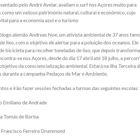
entado pelo André Avelar, avaliam o surf nos Açores muito para
s como um valioso património natural, cultural e económico, cujo
 vital para a economia azul e o turismo
biólogo alemão Andreas Noe, um ativista ambiental de 37 anos fam
e lixo, com o objetivo de alertar para a poluição dos oceanos. Ele
de bicicleta para recolher toneladas de lixo, que depois transform
contra-se nos Açores, desde do dia 17 abril até 18 julho, a percor
objetivo da consciencialização ambiental. Estará na ilha Terceira d
des durante a campanha Pedaços de Mar e Ambiente.
tos e irão fazer sessões fechadas a turmas das seguintes escolas:
mo Emiliano de Andrade
ria Tomás de Borba
da Francisco Ferreira Drummond