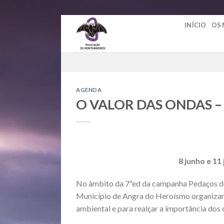
Skip
INÍCIO
OS
to
content
AGENDA
O VALOR DAS ONDAS –
8 junho e 11
No âmbito da 7ªed da campanha Pedaços de 
Município de Angra do Heroísmo organizam 
ambiental e para realçar a importância dos