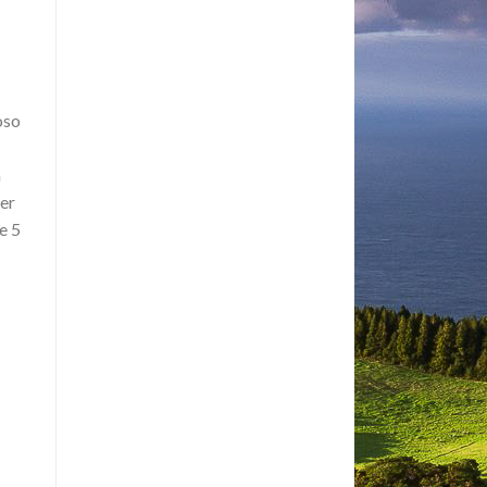
oso
a
rer
e 5