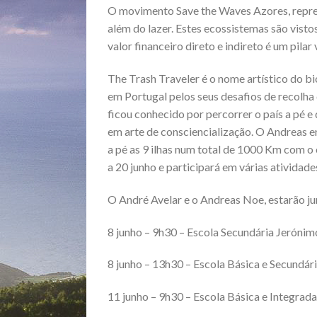
O movimento Save the Waves Azores, repres
além do lazer. Estes ecossistemas são visto
valor financeiro direto e indireto é um pilar
The Trash Traveler é o nome artístico do 
em Portugal pelos seus desafios de recolha d
ficou conhecido por percorrer o país a pé e 
em arte de consciencialização. O Andreas en
a pé as 9 ilhas num total de 1000 Km com o 
a 20 junho e participará em várias ativida
O André Avelar e o Andreas Noe, estarão jun
8 junho – 9h30 – Escola Secundária Jeróni
8 junho – 13h30 – Escola Básica e Secundá
11 junho – 9h30 – Escola Básica e Integra