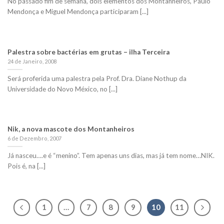
No passado fim de semana, dois elementos dos Montanheiros, Paulo
Mendonça e Miguel Mendonça participaram [...]
Palestra sobre bactérias em grutas – ilha Terceira
24 de Janeiro, 2008
Será proferida uma palestra pela Prof. Dra. Diane Nothup da
Universidade do Novo México, no [...]
Nik, a nova mascote dos Montanheiros
6 de Dezembro, 2007
Já nasceu….e é “menino”. Tem apenas uns dias, mas já tem nome…NIK.
Pois é, na [...]
1
…
7
8
9
10
11