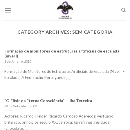
Skip
to
content
CATEGORY ARCHIVES:
SEM CATEGORIA
Formação de monitores de estruturas artificiais de escalada
(nível I)
8 de Janeiro, 2010
Formação de Monitores de Estruturas Artificiais de Escalada (Nível I –
Escalada) A Federação Portuguesa [...]
“O Elíxir da Eterna Consciência” – ilha Terceira
29 de Setembro, 2009
Actores: Ricardo, Helder, Ricardo Cardoso Adereços: vestuário
britânico, princípios século XX; carroça; garrafinhas; resíduos
(chocolate, [...]