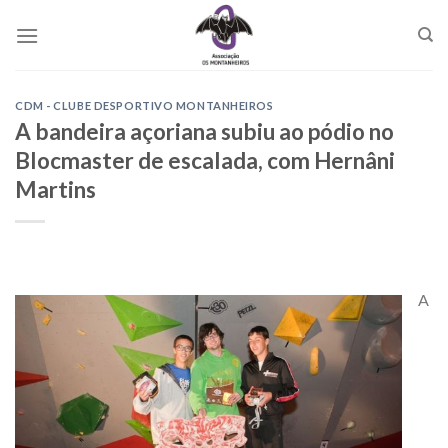
Skip
to
content
CDM - CLUBE DESPORTIVO MONTANHEIROS
A bandeira açoriana subiu ao pódio no
Blocmaster de escalada, com Hernâni
Martins
A