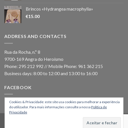
Brincos «Hydrangea macrophylla»
€
15.00
ADDRESS AND CONTACTS
Rua da Rocha, n.º 8
9700-169 Angra do Heroísmo
Phone: 295 212 992 // Mobile Phone: 961 362 215
Business days: 8:00 to 12:00 and 13:00 to 16:00
FACEBOOK
Cookies & Privacidade: este site usa cookies para melhorar a experiência
do utilizador. Para mais informações consulte a nossa
Política de
Privacidade
HOME
Copyright 2026 ©
Os Montanheiros