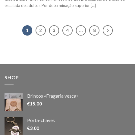
escalada de adultos Por determinação superior [...]
1
2
3
4
…
8
SHOP
Brincos «Fragaria vesca»
€
15.00
Porta-chaves
€
3.00