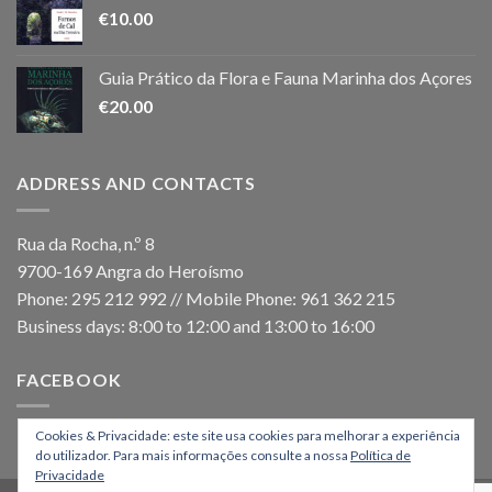
€
10.00
Guia Prático da Flora e Fauna Marinha dos Açores
€
20.00
ADDRESS AND CONTACTS
Rua da Rocha, n.º 8
9700-169 Angra do Heroísmo
Phone: 295 212 992 // Mobile Phone: 961 362 215
Business days: 8:00 to 12:00 and 13:00 to 16:00
FACEBOOK
Cookies & Privacidade: este site usa cookies para melhorar a experiência
do utilizador. Para mais informações consulte a nossa
Política de
Privacidade