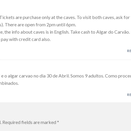
ickets are purchase only at the caves. To visit both caves, ask for
). There are open from 2pm until 6pm.
, the info about caves is in English. Take cash to Algar do Carvão. 
pay with credit card also.
R
l e o algar carvao no dia 30 de Abril. Somos 9 adultos. Como proce
ombinados.
R
.
Required fields are marked
*