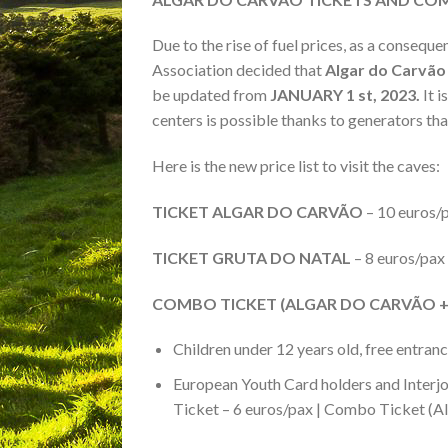
Due to the rise of fuel prices, as a conseq
Association decided that
Algar do Carvão
be updated from
JANUARY 1 st, 2023.
It i
centers is possible thanks to generators that
Here is the new price list to visit the caves:
TICKET ALGAR DO CARVÃO
– 10 euros/
TICKET GRUTA DO NATAL
– 8 euros/pax
COMBO TICKET (ALGAR DO CARVÃO +
Children under 12 years old, free entran
European Youth Card holders and Interj
Ticket – 6 euros/pax | Combo Ticket (A