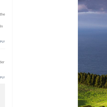
 the
In
EPLY
der
EPLY