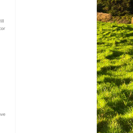
ll
tor
ave