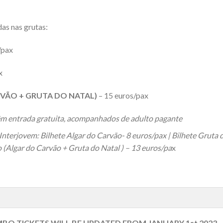
as nas grutas:
/pax
x
VÃO + GRUTA DO NATAL)
– 15 euros/pax
têm entrada gratuita, acompanhados de adulto pagante
nterjovem: Bilhete Algar do Carvão- 8 euros/pax | Bilhete Gruta 
 (Algar do Carvão + Gruta do Natal ) – 13 euros/pa
x
BO TICKETS WILL BE UPDATED FROM JANUARY 1st 2023