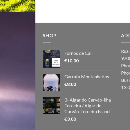
SHOP
AD
Rua 
Fornos de Cal
970
€
10.00
Phon
Phon
Garrafa Montanheiros
Busi
€
8.00
13:0
3- Algar do Carvão-ilha
Terceira / Algar do
Carvão-Terceira Island
€
3.00