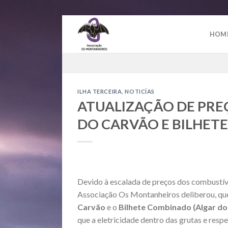
Skip
to
HOM
content
ILHA TERCEIRA
,
NOTICÍAS
ATUALIZAÇÃO DE PREÇ
DO CARVÃO E BILHET
Devido à escalada de preços dos combustíve
Associação Os Montanheiros deliberou, que
Carvão
e o
Bilhete Combinado (Algar do
que a eletricidade dentro das grutas e respe