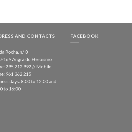
DRESS AND CONTACTS
FACEBOOK
da Rocha, n.º 8
0-169 Angra do Heroísmo
e: 295 212 992 // Mobile
e: 961 362 215
ness days: 8:00 to 12:00 and
0 to 16:00