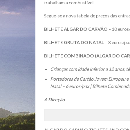
trabalham a combustível.
Segue-se a nova tabela de preços das entrad
BILHETE ALGAR DO CARVÃO
– 10 euros
BILHETE GRUTA DO NATAL
– 8 euros/pa
BILHETE COMBINADO (ALGAR DO CAR
Cr
i
anças com idade inferior a 12 anos, 
Portadores de Cartão Jovem Europeu e I
Natal – 6 euros/pax | Bilhete Combinado
A Direção
ALGAR DO CARVÃO TICKETS AND COM