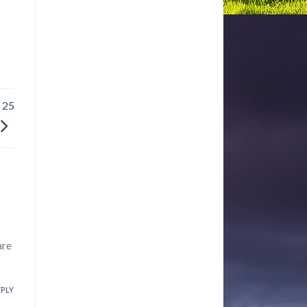
 25
are
EPLY