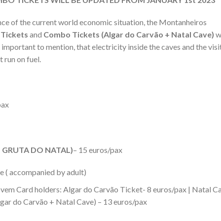
uence of the current world economic situation, the Montanheiros
 Tickets
and
Combo Tickets (Algar do Carvão + Natal Cave)
wi
s important to mention, that electricity inside the caves and the visi
 run on fuel.
pax
 GRUTA DO NATAL)
– 15 euros/pax
ce ( accompanied by adult)
ovem Card holders: Algar do Carvão Ticket- 8 euros/pax | Natal C
lgar do Carvão + Natal Cave) – 13 euros/pax