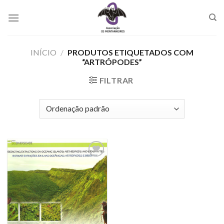
Skip
to
content
INÍCIO
/
PRODUTOS ETIQUETADOS COM
“ARTRÓPODES”
FILTRAR
Add to
Wishlist