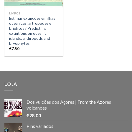
LIVROS
Estimar extinções em ilhas
oceânicas: artrópodes e
briófitos / Predicting
extintions on oceanic
islands: arthropods and
bryophytes
€
7.50
LOJA
Dos vulcões dos Açores | From the Azores
volcanoes
€
28.00
Pins variados